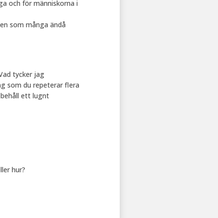
äga och för människorna i
k men som många ändå
Vad tycker jag
ng som du repeterar flera
behåll ett lugnt
ler hur?