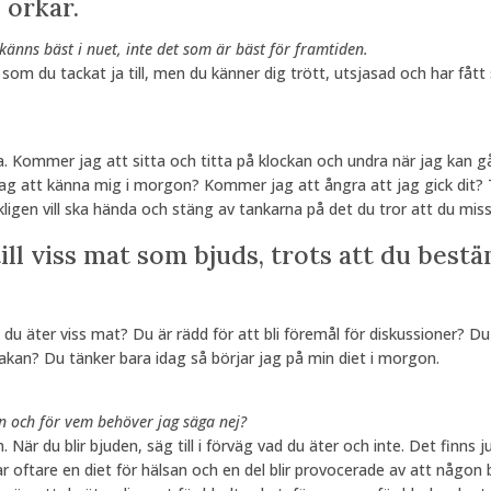
 orkar.
änns bäst i nuet, inte det som är bäst för framtiden.
t som du tackat ja till, men du känner dig trött, utsjasad och har fåt
a. Kommer jag att sitta och titta på klockan och undra när jag kan 
 att känna mig i morgon? Kommer jag att ångra att jag gick dit? 
kligen vill ska hända och stäng av tankarna på det du tror att du miss
till viss mat som bjuds, trots att du bestä
du äter viss mat? Du är rädd för att bli föremål för diskussioner? Du 
akan? Du tänker bara idag så börjar jag på min diet i morgon.
en och för vem behöver jag säga nej?
 När du blir bjuden, säg till i förväg vad du äter och inte. Det finns ju 
r oftare en diet för hälsan och en del blir provocerade av att någon 