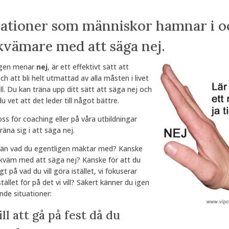
tuationer som människor hamnar i o
ekvämare med att säga nej.
igen menar
nej
, är ett effektivt sätt att
h att bli helt utmattad av alla måsten i livet
ll. Du kan träna upp ditt sätt att säga nej och
 vet att det leder till något bättre.
s för coaching eller på våra utbildningar
äna sig i att säga nej.
er än vad du egentligen mäktar med? Kanske
ekväm med att säga nej? Kanske för att du
igt på vad du vill göra istället, vi fokuserar
istället för på det vi vill? Säkert känner du igen
nde situationer:
ill att gå på fest då du