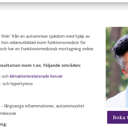
 frisk” från en autoimmun sjukdom med hjälp av
r hon vidareutbildad inom funktionsmedicin för
 och har en Funktionsmedicinsk mottagning online
nsultation inom t.ex. följande områden:
S och
klimakterierelaterade besvär
 och hypertyreos
– långvariga inflammationer, autoimmunitet
rmbesvär
Boka 
ing: