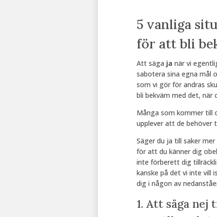
5 vanliga si
för att bli b
Att säga
ja
när vi egentl
sabotera sina egna mål oc
som vi gör för andras sku
bli bekväm med det, när du
Många som kommer till os
upplever att de behöver tr
Säger du ja till saker m
för att du känner dig ob
inte förberett dig tillräckl
kanske på det vi inte vill 
dig i någon av nedanståe
1. Att säga nej t