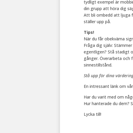
tydligt exempel är mobbin
din grupp att höra dig säg
Att bli ombedd att ljuga
ställer upp på.
Tips!
När du får obekväma signa
Fråga dig själv: Stämmer 
egentligen? Stå stadigt o
gånger. Överarbeta och fö
sinnestillstånd.
Stå upp för dina värderin
En intressant länk om vå
Har du varit med om någo
Hur hanterade du dem? Skr
Lycka till!