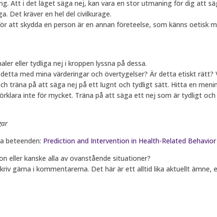
g. Att i det läget säga nej, kan vara en stor utmaning för dig att s
a. Det kräver en hel del civilkurage.
 för att skydda en person är en annan företeelse, som känns oetis
ler eller tydliga nej i kroppen lyssna på dessa.
detta med mina värderingar och övertygelser? Är detta etiskt rätt? 
ch träna på att säga nej på ett lugnt och tydligt sätt. Hitta en meni
rklara inte för mycket. Träna på att säga ett nej som är tydligt och 
gar
ra beteenden:
Prediction and Intervention in Health-Related Behavior
n eller kanske alla av ovanstående situationer?
iv gärna i kommentarerna. Det här är ett alltid lika aktuellt ämne, el