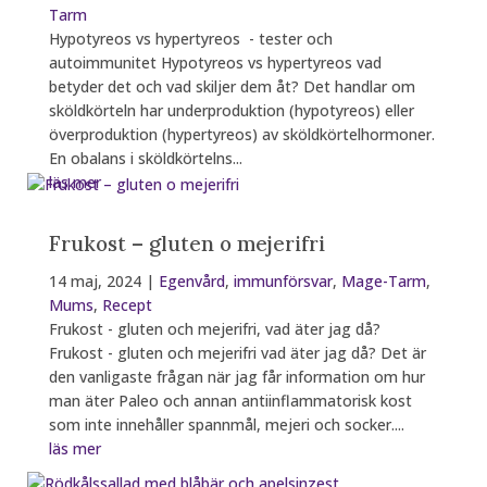
Tarm
Hypotyreos vs hypertyreos - tester och
autoimmunitet Hypotyreos vs hypertyreos vad
betyder det och vad skiljer dem åt? Det handlar om
sköldkörteln har underproduktion (hypotyreos) eller
överproduktion (hypertyreos) av sköldkörtelhormoner.
En obalans i sköldkörtelns...
läs mer
Frukost – gluten o mejerifri
14 maj, 2024
|
Egenvård
,
immunförsvar
,
Mage-Tarm
,
Mums
,
Recept
Frukost - gluten och mejerifri, vad äter jag då?
Frukost - gluten och mejerifri vad äter jag då? Det är
den vanligaste frågan när jag får information om hur
man äter Paleo och annan antiinflammatorisk kost
som inte innehåller spannmål, mejeri och socker....
läs mer