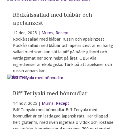
Rödkålssallad med blåbär och
apelsinzest
12 dec, 2025
|
Mums
,
Recept
Rödkålssallad med blåbär, russin och apelsinzest
Rödkålssallad med blåbär och apelsinzest är en härlig
sallad med som kan sätta piff på både julbord och
vardagsmat när som helst på året. OBS! Alla
ingredienser är ekologiska. Tänk på att apelsiner och
russin annars kan...
läs mer
Biff Teriyaki med bönnudlar
14 nov, 2025
|
Mums
,
Recept
Biff Teriyaki med bönnudlar Biff Teriyaki med
bönnudlar är en lättlagad japansk rätt. Här tillagad
helt glutenfri, med riven ingefära o vitlök och rostade
sesamfrön. Ingredienser 4 personer: 700 gr strimlad