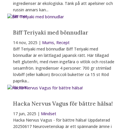
ingredienser är ekologiska. Tänk på att apelsiner och
russin annars kan...
läs mer
Biff Teriyaki med bönnudlar
14 nov, 2025
|
Mums
,
Recept
Biff Teriyaki med bönnudlar Biff Teriyaki med
bönnudlar är en lättlagad japansk rätt. Här tillagad
helt glutenfri, med riven ingefära o vitlök och rostade
sesamfrön. Ingredienser 4 personer: 700 gr strimlad
lövbiff (eller kalkon) Broccoli buketter ca 15 st Röd
paprika...
läs mer
Hacka Nervus Vagus för bättre hälsa!
17 jun, 2025
|
Mindset
Hacka Nervus Vagus - för bättre hälsa! Uppdaterad
20250617 Neurovetenskap är ett spännande ämne i