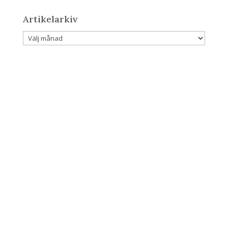
Artikelarkiv
Artikelarkiv
Rödkålssallad med blåbär, russin och apelsinzest
Rödkålssallad med blåbär och apelsinzest är en
härlig sallad med som kan sätta piff på både
julbord...