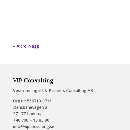
Vad kan jag äta istället för bröd och pasta, ris
och potatis? Uppdaterat och ändrat 20240514
Publicerat första gången 20171006. I Må bra...
« Äldre inlägg
VIP Consulting
Vestman Ingalill & Partners Consulting AB
Org.nr: 556710-8716
Dansbanevägen 2
271 77 Löderup
+46 708 – 10 83 80
info@vipconsulting.se