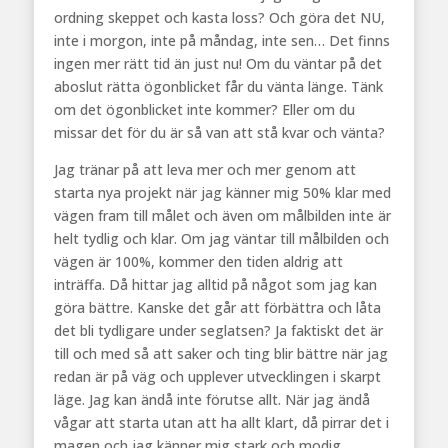
ordning skeppet och kasta loss? Och göra det NU,
inte i morgon, inte på måndag, inte sen… Det finns
ingen mer rätt tid än just nu! Om du väntar på det
aboslut rätta ögonblicket får du vänta länge. Tänk
om det ögonblicket inte kommer? Eller om du
missar det för du är så van att stå kvar och vänta?
Jag tränar på att leva mer och mer genom att
starta nya projekt när jag känner mig 50% klar med
vägen fram till målet och även om målbilden inte är
helt tydlig och klar. Om jag väntar till målbilden och
vägen är 100%, kommer den tiden aldrig att
inträffa. Då hittar jag alltid på något som jag kan
göra bättre. Kanske det går att förbättra och låta
det bli tydligare under seglatsen? Ja faktiskt det är
till och med så att saker och ting blir bättre när jag
redan är på väg och upplever utvecklingen i skarpt
läge. Jag kan ändå inte förutse allt. När jag ändå
vågar att starta utan att ha allt klart, då pirrar det i
magen och jag känner mig stark och modig.