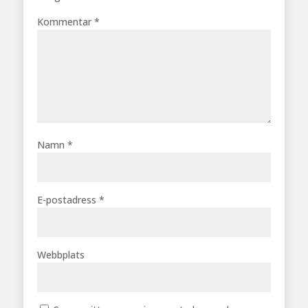
Kommentar
*
Namn
*
E-postadress
*
Webbplats