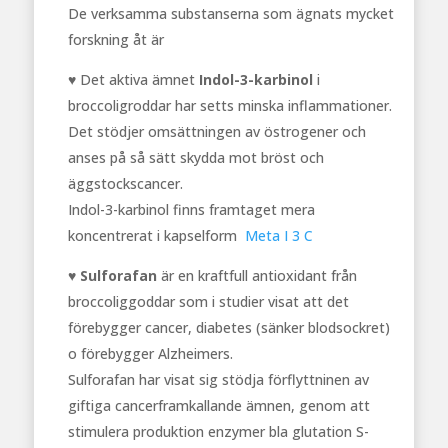
De verksamma substanserna som ägnats mycket
forskning åt är
♥ Det aktiva ämnet
Indol-3-karbinol
i
broccoligroddar har setts minska inflammationer.
Det stödjer omsättningen av östrogener och
anses på så sätt skydda mot bröst och
äggstockscancer.
Indol-3-karbinol finns framtaget mera
koncentrerat i kapselform
Meta I 3 C
♥ Sulforafan
är en kraftfull antioxidant från
broccoliggoddar som i studier visat att det
förebygger cancer, diabetes (sänker blodsockret)
o förebygger Alzheimers.
Sulforafan har visat sig stödja förflyttninen av
giftiga cancerframkallande ämnen, genom att
stimulera produktion enzymer bla glutation S-