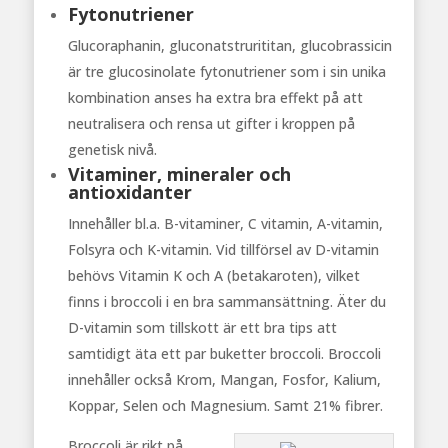
Fytonutriener
Glucoraphanin, gluconatstrurititan, glucobrassicin
är tre glucosinolate fytonutriener som i sin unika
kombination anses ha extra bra effekt på att
neutralisera och rensa ut gifter i kroppen på
genetisk nivå.
Vitaminer, mineraler och
antioxidanter
Innehåller bl.a. B-vitaminer, C vitamin, A-vitamin,
Folsyra och K-vitamin. Vid tillförsel av D-vitamin
behövs Vitamin K och A (betakaroten), vilket
finns i broccoli i en bra sammansättning. Äter du
D-vitamin som tillskott är ett bra tips att
samtidigt äta ett par buketter broccoli. Broccoli
innehåller också Krom, Mangan, Fosfor, Kalium,
Koppar, Selen och Magnesium. Samt 21% fibrer.
Broccoli är rikt på