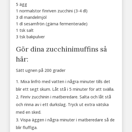
5 ägg
1 normalstor finriven zucchini (3-4 dl)
3 dl mandelmjöl
1 dl sesamfrön (gärna fermenterade)
1 tsk salt
3 tsk bakpulver
Gör dina zucchinimuffins så
här:
Sätt ugnen på 200 grader
Mixa linfrö med vatten i några minuter tills det
blir ett segt skum. Låt stå i 5 minuter för att svälla.
Finriv zucchinin i matberedare. Salta och låt stå
och rinna av i ett durkslag. Tryck ut extra vätska
med en sked.
Vispa äggen i några minuter i matberedare så de
blir fluffiga.