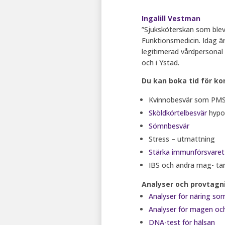
Ingalill Vestman
”Sjuksköterskan som blev
Funktionsmedicin. Idag ä
legitimerad vårdpersonal
och i Ystad.
Du kan boka tid för ko
Kvinnobesvär som PM
Sköldkörtelbesvär
hypo-
Sömnbesvär
Stress – utmattning
Stärka immunförsvaret
IBS och andra mag- ta
Analyser och provtagn
Analyser för näring som
Analyser för magen o
DNA-test för hälsan