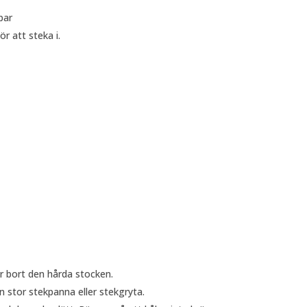
par
r att steka i.
är bort den hårda stocken.
en stor stekpanna eller stekgryta.