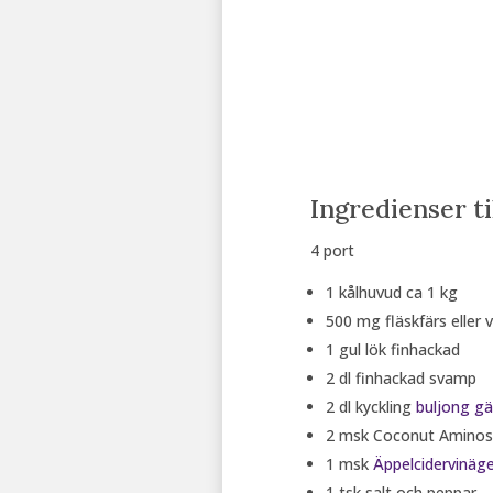
Ingredienser ti
4 port
1 kålhuvud ca 1 kg
500 mg fläskfärs eller v
1 gul lök finhackad
2 dl finhackad svamp
2 dl kyckling
buljong g
2 msk Coconut Aminos ti
1 msk
Äppelcidervinäge
1 tsk salt och peppar