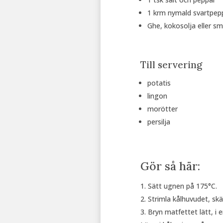
1 krm nymald svartpep
Ghe, kokosolja eller smö
Till servering
potatis
lingon
morötter
persilja
Gör så här:
Sätt ugnen på 175°C.
Strimla kålhuvudet, sk
Bryn matfettet lätt, i 