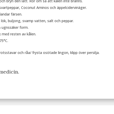
ch bryn den lätt. Rör om så att kålen inte bränns.
svartpeppar, Coconut Aminos och äppelcidervinäger.
landar färsen.
lök, buljong, svamp vatten, salt och peppar.
n ugnssäker form.
k med resten av kålen.
75°C.
tsstavar och råa/ frysta osötade lingon, klipp över persilja.
 medicin.