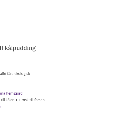
ll kålpudding
alfri färs ekologisk
ärna hemgjord
ll kålen + 1 msk till färsen
r