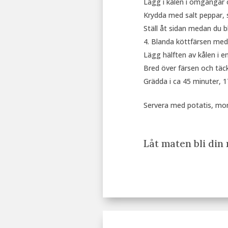
Lägg i kålen i omgångar o
Krydda med salt peppar, 
Ställ åt sidan medan du b
Blanda köttfärsen med 
Lägg hälften av kålen i e
Bred över färsen och täc
Grädda i ca 45 minuter, 1
Servera med potatis, moro
Låt maten bli din