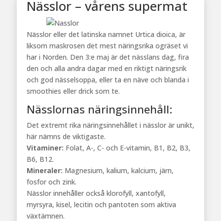
Nässlor – vårens supermat
Nässlor eller det latinska namnet Urtica dioica, är
liksom maskrosen det mest näringsrika ogräset vi
har i Norden. Den 3:e maj är det nässlans dag, fira
den och alla andra dagar med en riktigt näringsrik
och god nässelsoppa, eller ta en näve och blanda i
smoothies eller drick som te.
Nässlornas näringsinnehåll:
Det extremt rika näringsinnehållet i nässlor är unikt,
här nämns de viktigaste.
Vitaminer:
Folat, A-, C- och E-vitamin, B1, B2, B3,
B6, B12.
Mineraler:
Magnesium, kalium, kalcium, järn,
fosfor och zink.
Nässlor innehåller också klorofyll, xantofyll,
myrsyra, kisel, lecitin och pantoten som aktiva
växtämnen.