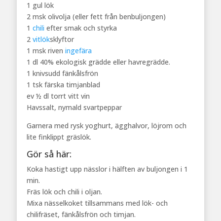
1 gul lök
2 msk olivolja (eller fett från benbuljongen)
1
chili
efter smak och styrka
2
vitlök
sklyftor
1 msk riven
ingefära
1 dl 40% ekologisk grädde eller havregrädde.
1 knivsudd fänkålsfrön
1 tsk färska timjanblad
ev ½ dl torrt vitt vin
Havssalt, nymald svartpeppar
Garnera med rysk yoghurt, ägghalvor, löjrom och
lite finklippt gräslök.
Gör så här:
Koka hastigt upp nässlor i hälften av buljongen i 1
min.
Fräs lök och chili i oljan.
Mixa nässelkoket tillsammans med lök- och
chilifräset, fänkålsfrön och timjan.