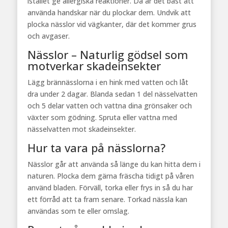
istället ge allergiska reaktioner. Då är det bäst att
använda handskar när du plockar dem. Undvik att
plocka nässlor vid vägkanter, där det kommer grus
och avgaser.
Nässlor – Naturlig gödsel som
motverkar skadeinsekter
Lägg brännässlorna i en hink med vatten och låt
dra under 2 dagar. Blanda sedan 1 del nässelvatten
och 5 delar vatten och vattna dina grönsaker och
växter som gödning. Spruta eller vattna med
nässelvatten mot skadeinsekter.
Hur ta vara på nässlorna?
Nässlor går att använda så länge du kan hitta dem i
naturen. Plocka dem gärna fräscha tidigt på våren
använd bladen. Förväll, torka eller frys in så du har
ett förråd att ta fram senare. Torkad nässla kan
användas som te eller omslag.