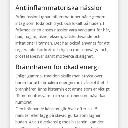
Antiinflammatoriska nässlor
Brännässlor lugnar inflammationer både genom
intag som föda och dryck och lokalt på huden. I
folkmedicinen anses nässlor vara verksamt för hår,
hud, naglar, akne, eksem, vätskedrivande och
irritationer i tarmen. Det har också använts för att
reglera blodsockret och hjälpa mot urinvägs- och,
prostatabesvär samt motverka skallighet.
Brännhåren för ökad energi
Enligt gammal tradition skulle man stryka över
håren för att stimulera energin mot vårtrötthet. I
brännhåren finns histamin ett ämne som är viktigt
för immunförsvaret och serotonin som påverkar
humöret.
Den brännande känslan går över efter ca 15
minuter eller lägg på skivad gurka som lugnar
huden. Är du överkänslig mot histamin, kan det