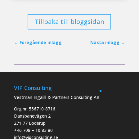
Tillbaka till bloggsidan
←
Föregående inlägg
Nästa inlägg
→
VIP Consulting
Vestman Ingalill & Partners Consulting AB
Org.nr: 556710-8716
Dansbanevägen 2
271 77 Löderup
+46 708 – 10 83 80
info@vipconsulting.se