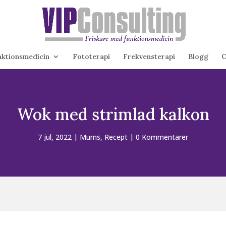
nktionsmedicin
Fototerapi
Frekvensterapi
Blogg
O
Wok med strimlad kalkon
7 jul, 2022
|
Mums
,
Recept
|
0 Kommentarer