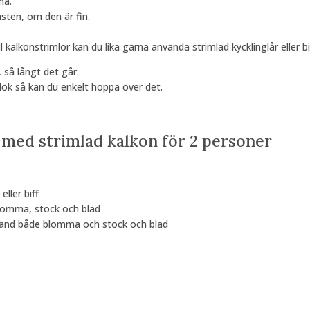
na.
asten, om den är fin.
l kalkonstrimlor kan du lika gärna använda strimlad kycklinglår eller bi
, så långt det går.
tlök så kan du enkelt hoppa över det.
med strimlad kalkon för 2 personer
ller biff
lomma, stock och blad
vänd både blomma och stock och blad