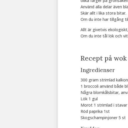
olika färger på grönsaker
Använd alla delar även bl
Skär allt i lika stora bitar.
Om du inte har tillgång til
Allt är givetvis ekologiskt
Om du inte tål lök och vi
Recept på wok 
Ingredienser
300 gram strimlad kalkon e
1 broccoli använd både b
Några blomkålsbitar, an
Lök 1 gul
Morot 1 strimlad i stavar
Röd paprika 1st
Skogschampinjoner 5 st