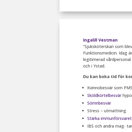
Ingalill Vestman
”Sjuksköterskan som blev
Funktionsmedicin. Idag ä
legitimerad vårdpersonal
och i Ystad.
Du kan boka tid för ko
Kvinnobesvär som PM
Sköldkörtelbesvär
hypo-
Sömnbesvär
Stress – utmattning
Stärka immunförsvaret
IBS och andra mag- ta