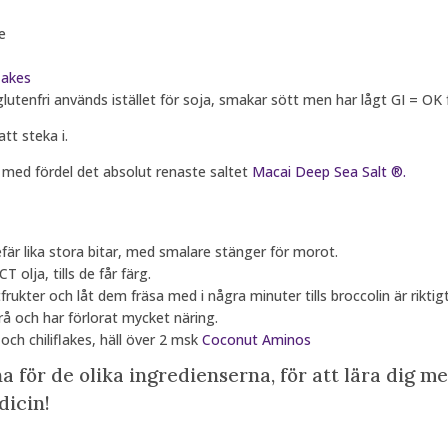
e
flakes
lutenfri används istället för soja, smakar sött men har lågt GI = OK 
tt steka i.
med fördel det absolut renaste saltet
Macai Deep Sea Salt ®.
efär lika stora bitar, med smalare stänger för morot.
 olja, tills de får färg.
frukter och låt dem fräsa med i några minuter tills broccolin är riktig
rå och har förlorat mycket näring.
och chiliflakes, häll över 2 msk
Coconut Aminos
a för de olika ingredienserna, för att lära dig m
dicin!