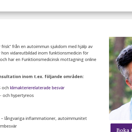
 frisk” från en autoimmun sjukdom med hjälp av
r hon vidareutbildad inom funktionsmedicin för
 och har en Funktionsmedicinsk mottagning online
nsultation inom t.ex. följande områden:
S och
klimakterierelaterade besvär
 och hypertyreos
– långvariga inflammationer, autoimmunitet
rmbesvär
Boka 