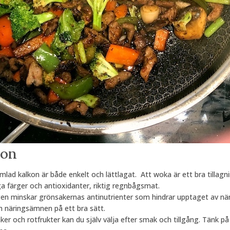
kon
lad kalkon är både enkelt och lättlagat. Att woka är ett bra tillagn
ga färger och antioxidanter, riktig regnbågsmat.
n minskar grönsakernas antinutrienter som hindrar upptaget av när
h näringsämnen på ett bra sätt.
r och rotfrukter kan du själv välja efter smak och tillgång. Tänk p