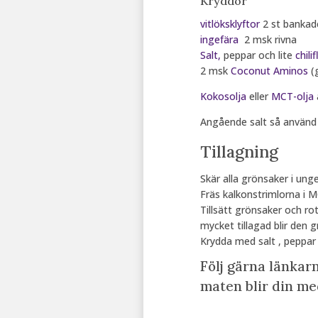
Kryddor
vitlöksklyftor
2 st bankad
ingefära
2 msk rivna
Salt,
peppar och lite
chili
2 msk
Coconut Aminos
(g
Kokosolja
eller
MCT-olja
a
Angående salt så använd 
Tillagning
Skär alla grönsaker i ung
Fräs kalkonstrimlorna i MCT
Tillsätt grönsaker och rot
mycket tillagad blir den g
Krydda med salt , peppar 
Följ gärna länkarn
maten blir din me