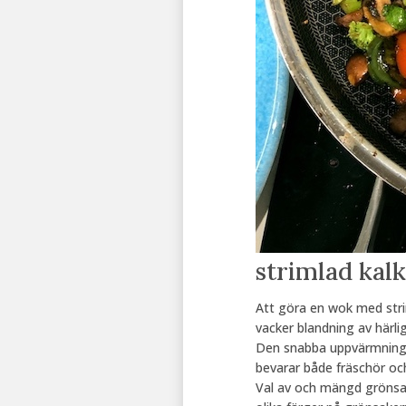
strimlad kal
Att göra en wok med strim
vacker blandning av härli
Den snabba uppvärmninge
bevarar både fräschör oc
Val av och mängd grönsake