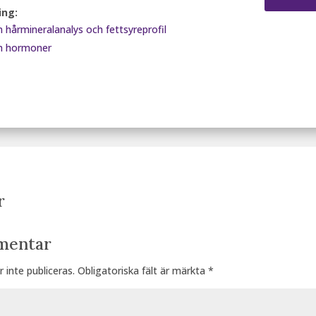
ing:
 hårmineralanalys och fettsyreprofil
ch hormoner
r
mentar
inte publiceras.
Obligatoriska fält är märkta
*